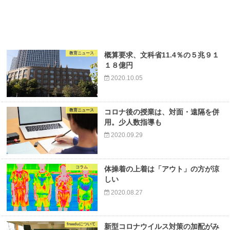
教育ニュース
概算要求、文科省11.4％の５兆９１
１８億円
2020.10.05
教育ニュース
コロナ後の授業は、対面・遠隔を併
用。少人数指導も
2020.09.29
コラム
体操着の上着は「アウト」の方が涼
しい
2020.08.27
freeduについて
新型コロナウイルス対策の加配がみ