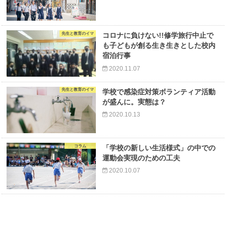
先生と教育のイマ
コロナに負けない!!修学旅行中止で
も子どもが創る生き生きとした校内
宿泊行事
2020.11.07
先生と教育のイマ
学校で感染症対策ボランティア活動
が盛んに。実態は？
2020.10.13
コラム
「学校の新しい生活様式」の中での
運動会実現のための工夫
2020.10.07