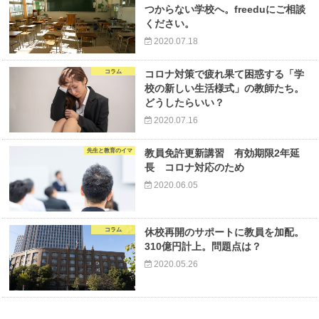
つからない学校へ。freeduにご相談
ください。
2020.07.18
コラム
コロナ対策で疲れ果て困惑する「学
校の新しい生活様式」の教師たち。
どうしたらいい？
2020.07.16
先生と教育のイマ
教員免許更新講習 有効期限2年延
長 コロナ対応のため
2020.06.05
コラム
休校再開のサポートに教員を加配。
310億円計上。問題点は？
2020.05.26