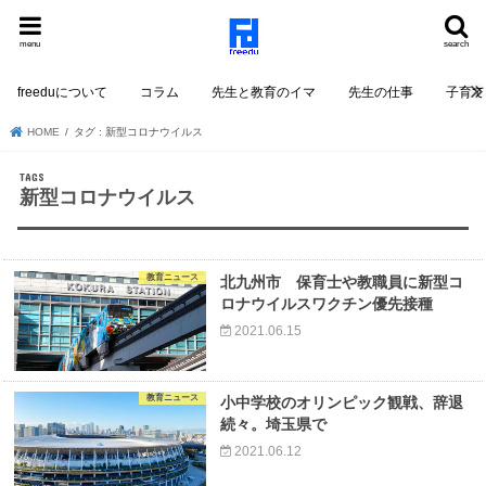
menu
search
freeduについて
コラム
先生と教育のイマ
先生の仕事
子育て
HOME
タグ : 新型コロナウイルス
新型コロナウイルス
教育ニュース
北九州市 保育士や教職員に新型コ
ロナウイルスワクチン優先接種
2021.06.15
教育ニュース
小中学校のオリンピック観戦、辞退
続々。埼玉県で
2021.06.12