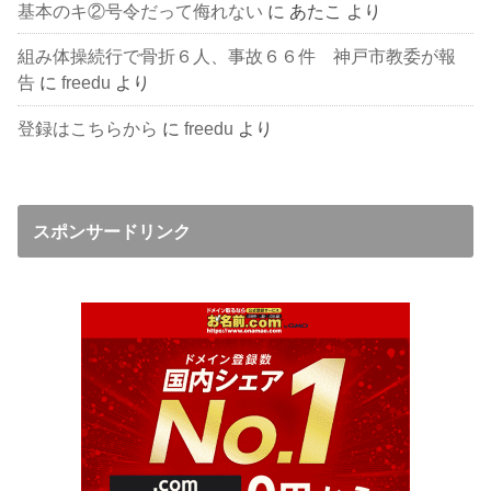
基本のキ②号令だって侮れない
に
あたこ
より
組み体操続行で骨折６人、事故６６件 神戸市教委が報
告
に
freedu
より
登録はこちらから
に
freedu
より
スポンサードリンク