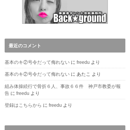
最近のコメント
基本のキ②号令だって侮れない
に
freedu
より
基本のキ②号令だって侮れない
に
あたこ
より
組み体操続行で骨折６人、事故６６件 神戸市教委が報
告
に
freedu
より
登録はこちらから
に
freedu
より