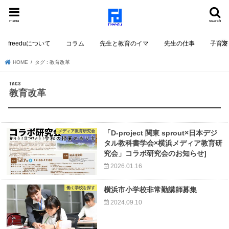
menu
search
freeduについて
コラム
先生と教育のイマ
先生の仕事
子育て
HOME
タグ : 教育改革
教育改革
メディア教育研究会
「D-project 関東 sprout×⽇本デジ
タル教科書学会×横浜メディア教育研
究会」コラボ研究会のお知らせ]
2026.01.16
働く学校を探す
横浜市小学校非常勤講師募集
2024.09.10