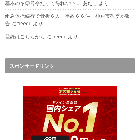
基本のキ②号令だって侮れない
に
あたこ
より
組み体操続行で骨折６人、事故６６件 神戸市教委が報
告
に
freedu
より
登録はこちらから
に
freedu
より
スポンサードリンク