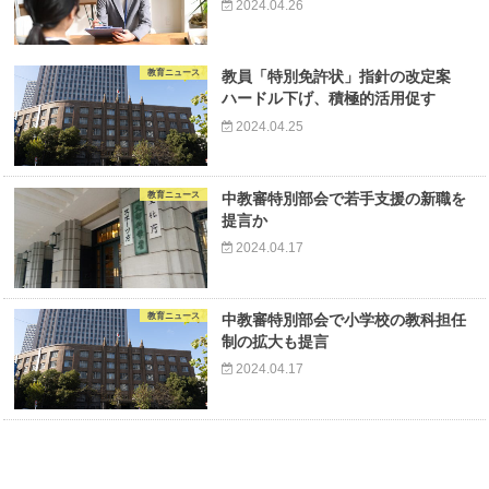
2024.04.26
教育ニュース
教員「特別免許状」指針の改定案
ハードル下げ、積極的活用促す
2024.04.25
教育ニュース
中教審特別部会で若手支援の新職を
提言か
2024.04.17
教育ニュース
中教審特別部会で小学校の教科担任
制の拡大も提言
2024.04.17