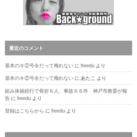
最近のコメント
基本のキ②号令だって侮れない
に
freedu
より
基本のキ②号令だって侮れない
に
あたこ
より
組み体操続行で骨折６人、事故６６件 神戸市教委が報
告
に
freedu
より
登録はこちらから
に
freedu
より