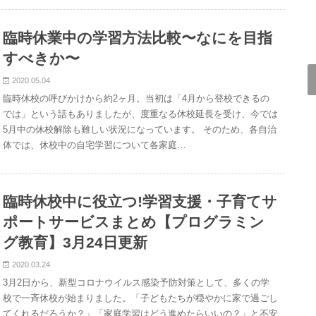
臨時休業中の学習方法比較〜なにを目指
すべきか〜
2020.05.04
臨時休校の呼びかけから約2ヶ月。当初は「4月から登校できるの
では」という話もありましたが、度重なる休校延長を受け、今では
5月中の休校解除も難しい状況になっています。 そのため、各自治
体では、休校中の自宅学習について各家庭…
臨時休校中に役立つ!学習支援・子育てサ
ポートサービスまとめ【プログラミン
グ教育】3月24日更新
2020.03.24
3月2日から、新型コロナウイルス感染予防対策として、多くの学
校で一斉休校が始まりました。「子どもたちが穏やかに家で過ごし
てくれるだろうか？」「家庭学習はどう進めたらいいの？」と不安