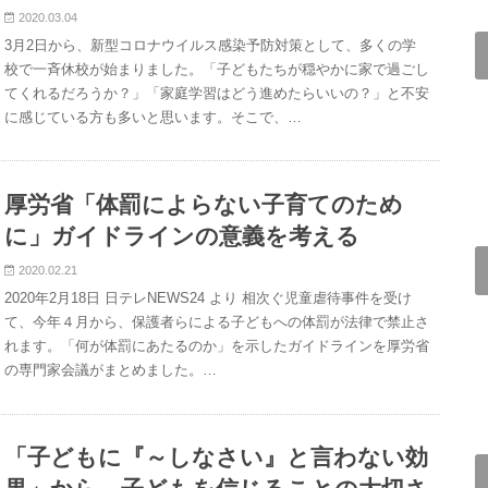
2020.03.04
3月2日から、新型コロナウイルス感染予防対策として、多くの学
校で一斉休校が始まりました。「子どもたちが穏やかに家で過ごし
てくれるだろうか？」「家庭学習はどう進めたらいいの？」と不安
に感じている方も多いと思います。そこで、…
厚労省「体罰によらない子育てのため
に」ガイドラインの意義を考える
2020.02.21
2020年2月18日 日テレNEWS24 より 相次ぐ児童虐待事件を受け
て、今年４月から、保護者らによる子どもへの体罰が法律で禁止さ
れます。「何が体罰にあたるのか」を示したガイドラインを厚労省
の専門家会議がまとめました。…
「子どもに『～しなさい』と言わない効