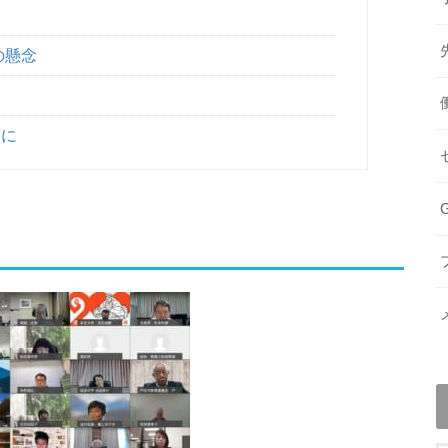
の懸念
度に