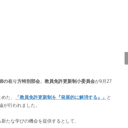
師の在り方特別部会、教員免許更新制小委員会
が9月27
とめた、
「教員免許更新制を『発展的に解消する』」
と
論が行われました。
る新たな学びの機会を提供するとして、