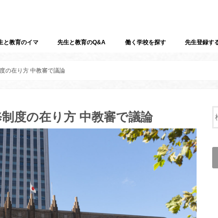
生と教育のイマ
先生と教育のQ&A
働く学校を探す
先生登録す
度の在り方 中教審で議論
制度の在り方 中教審で議論