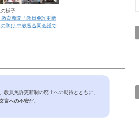
議の様子
7日 教育新聞「教員免許更新
の学び 中教審合同会議で
、教員免許更新制の廃止への期待とともに、
文言への不安
だ。