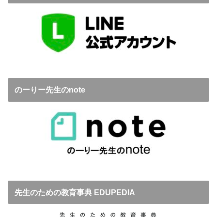
のーりー先生のnote
先生のための教育事典 EDUPEDIA