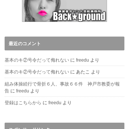
最近のコメント
基本のキ②号令だって侮れない
に
freedu
より
基本のキ②号令だって侮れない
に
あたこ
より
組み体操続行で骨折６人、事故６６件 神戸市教委が報
告
に
freedu
より
登録はこちらから
に
freedu
より