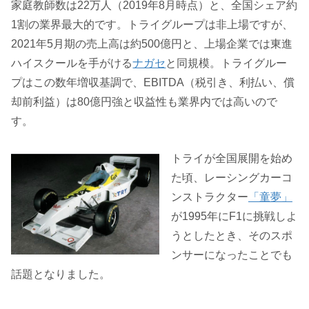
家庭教師数は22万人（2019年8月時点）と、全国シェア約
1割の業界最大的です。トライグループは非上場ですが、
2021年5月期の売上高は約500億円と、上場企業では東進
ハイスクールを手がける
ナガセ
と同規模。トライグルー
プはこの数年増収基調で、EBITDA（税引き、利払い、償
却前利益）は80億円強と収益性も業界内では高いので
す。
トライが全国展開を始め
た頃、レーシングカーコ
ンストラクター
「童夢」
が1995年にF1に挑戦しよ
うとしたとき、そのスポ
ンサーになったことでも
話題となりました。