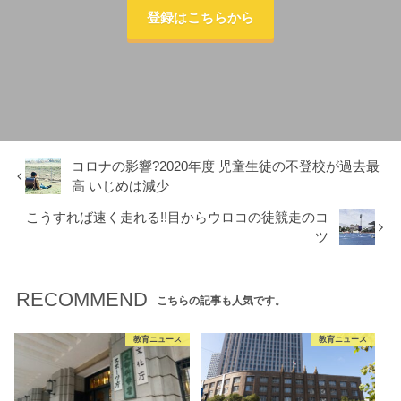
登録はこちらから
コロナの影響?2020年度 児童生徒の不登校が過去最
高 いじめは減少
こうすれば速く走れる!!目からウロコの徒競走のコ
ツ
RECOMMEND
こちらの記事も人気です。
教育ニュース
教育ニュース