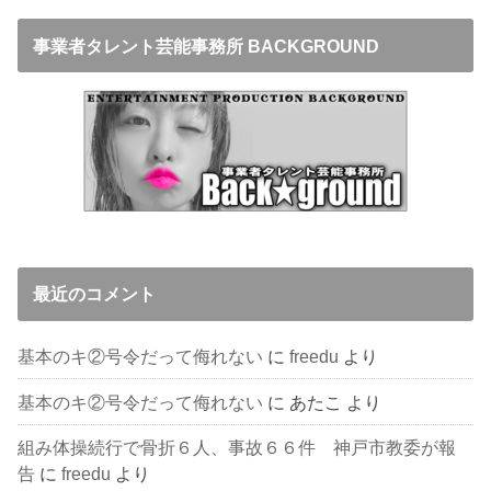
事業者タレント芸能事務所 BACKGROUND
最近のコメント
基本のキ②号令だって侮れない
に
freedu
より
基本のキ②号令だって侮れない
に
あたこ
より
組み体操続行で骨折６人、事故６６件 神戸市教委が報
告
に
freedu
より