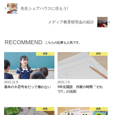
先生シェアハウスに住もう!
メディア教育研究会の紹介
RECOMMEND
こちらの記事も人気です。
授業
授業
2021.11.9
2021.7.6
基本のキ②号令だって侮れない
5年生国語 作家の時間「それ
で?」の法則
授業
授業