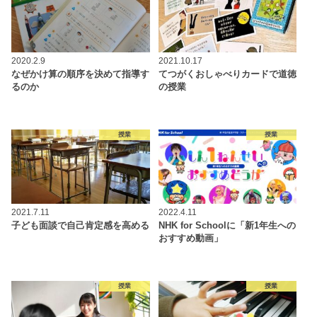
2020.2.9
2021.10.17
なぜかけ算の順序を決めて指導す
てつがくおしゃべりカードで道徳
るのか
の授業
授業
授業
2021.7.11
2022.4.11
子ども面談で自己肯定感を高める
NHK for Schoolに「新1年生への
おすすめ動画」
授業
授業