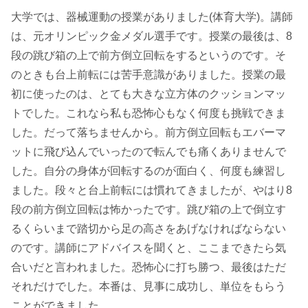
大学では、器械運動の授業がありました(体育大学)。講師
は、元オリンピック金メダル選手です。授業の最後は、8
段の跳び箱の上で前方倒立回転をするというのです。そ
のときも台上前転には苦手意識がありました。授業の最
初に使ったのは、とても大きな立方体のクッションマッ
トでした。これなら私も恐怖心もなく何度も挑戦できま
した。だって落ちませんから。前方倒立回転もエバーマ
ットに飛び込んでいったので転んでも痛くありませんで
した。自分の身体が回転するのが面白く、何度も練習し
ました。段々と台上前転には慣れてきましたが、やはり8
段の前方倒立回転は怖かったです。跳び箱の上で倒立す
るくらいまで踏切から足の高さをあげなければならない
のです。講師にアドバイスを聞くと、ここまできたら気
合いだと言われました。恐怖心に打ち勝つ、最後はただ
それだけでした。本番は、見事に成功し、単位をもらう
ことができました。