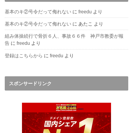
基本のキ②号令だって侮れない
に
freedu
より
基本のキ②号令だって侮れない
に
あたこ
より
組み体操続行で骨折６人、事故６６件 神戸市教委が報
告
に
freedu
より
登録はこちらから
に
freedu
より
スポンサードリンク