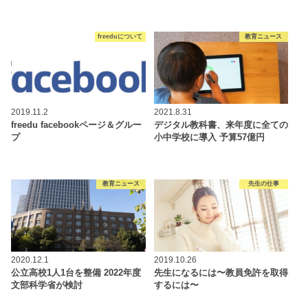
freeduについて
教育ニュース
2019.11.2
2021.8.31
freedu facebookページ＆グルー
デジタル教科書、来年度に全ての
プ
小中学校に導入 予算57億円
教育ニュース
先生の仕事
2020.12.1
2019.10.26
公立高校1人1台を整備 2022年度
先生になるには〜教員免許を取得
文部科学省が検討
するには〜