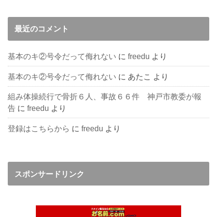
最近のコメント
基本のキ②号令だって侮れない
に
freedu
より
基本のキ②号令だって侮れない
に
あたこ
より
組み体操続行で骨折６人、事故６６件 神戸市教委が報
告
に
freedu
より
登録はこちらから
に
freedu
より
スポンサードリンク