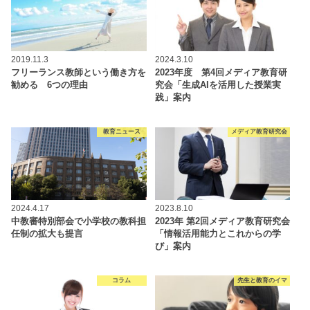
2019.11.3
2024.3.10
フリーランス教師という働き方を
2023年度 第4回メディア教育研
勧める 6つの理由
究会「生成AIを活用した授業実
践」案内
教育ニュース
メディア教育研究会
2024.4.17
2023.8.10
中教審特別部会で小学校の教科担
2023年 第2回メディア教育研究会
任制の拡大も提言
「情報活用能力とこれからの学
び」案内
コラム
先生と教育のイマ