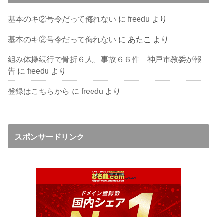
基本のキ②号令だって侮れない
に
freedu
より
基本のキ②号令だって侮れない
に
あたこ
より
組み体操続行で骨折６人、事故６６件 神戸市教委が報
告
に
freedu
より
登録はこちらから
に
freedu
より
スポンサードリンク