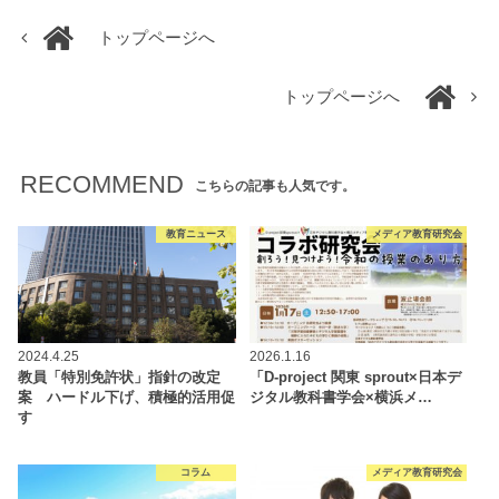
トップページへ
トップページへ
RECOMMEND
こちらの記事も人気です。
教育ニュース
メディア教育研究会
2024.4.25
2026.1.16
教員「特別免許状」指針の改定
「D-project 関東 sprout×⽇本デ
案 ハードル下げ、積極的活用促
ジタル教科書学会×横浜メ…
す
コラム
メディア教育研究会