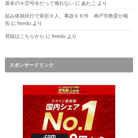
基本のキ②号令だって侮れない
に
あたこ
より
組み体操続行で骨折６人、事故６６件 神戸市教委が報
告
に
freedu
より
登録はこちらから
に
freedu
より
スポンサードリンク