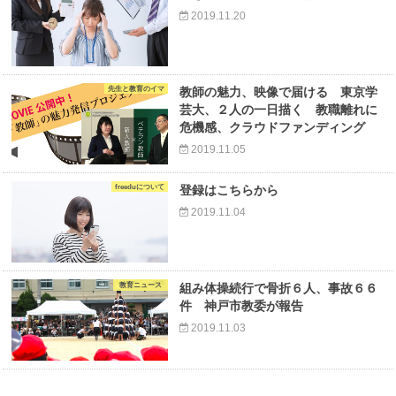
2019.11.20
先生と教育のイマ
教師の魅力、映像で届ける 東京学
芸大、２人の一日描く 教職離れに
危機感、クラウドファンディング
2019.11.05
freeduについて
登録はこちらから
2019.11.04
教育ニュース
組み体操続行で骨折６人、事故６６
件 神戸市教委が報告
2019.11.03