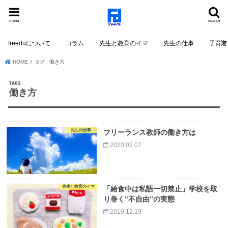
menu
search
freeduについて
コラム
先生と教育のイマ
先生の仕事
子育て
HOME
タグ : 働き方
働き方
先生の仕事
フリーランス教師の働き方は
2020.02.07
先生と教育のイマ
「給食中は私語一切禁止」学校を取
り巻く“不自由”の実態
2019.12.19