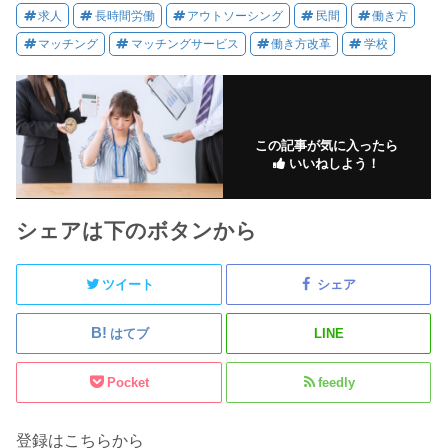
求人
長時間労働
アウトソーシング
民間
働き方
マッチング
マッチングサービス
働き方改革
学校
この記事が気に入ったら
いいねしよう！
シェアは下のボタンから
ツイート
シェア
はてブ
LINE
Pocket
feedly
登録はこちらから