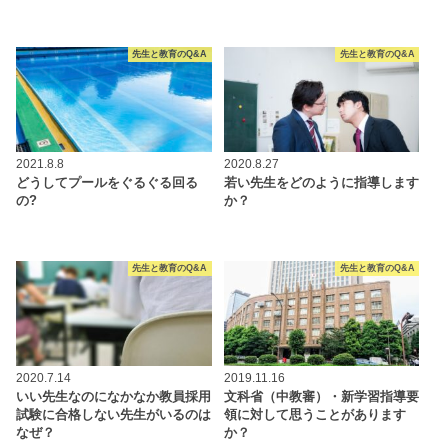
先生と教育のQ&A
先生と教育のQ&A
2021.8.8
2020.8.27
どうしてプールをぐるぐる回る
若い先生をどのように指導します
の?
か？
先生と教育のQ&A
先生と教育のQ&A
2020.7.14
2019.11.16
いい先生なのになかなか教員採用
文科省（中教審）・新学習指導要
試験に合格しない先生がいるのは
領に対して思うことがあります
なぜ？
か？