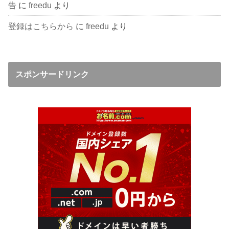
告
に
freedu
より
登録はこちらから
に
freedu
より
スポンサードリンク