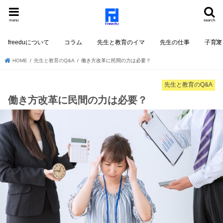
menu
search
freeduについて
コラム
先生と教育のイマ
先生の仕事
子育て
HOME
先生と教育のQ&A
働き方改革に民間の力は必要？
先生と教育のQ&A
働き方改革に民間の力は必要？