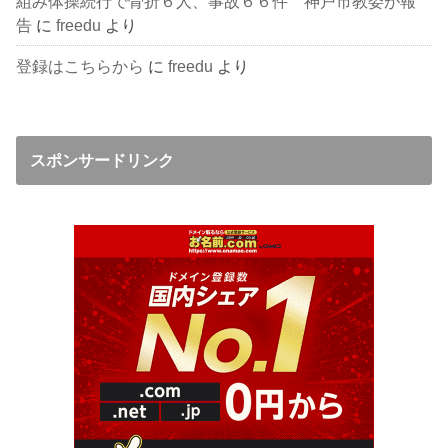
組み体操続行で骨折６人、事故６６件 神戸市教委が報
告
に
freedu
より
登録はこちらから
に
freedu
より
スポンサードリンク