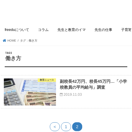
freeduについて
コラム
先生と教育のイマ
先生の仕事
子育て
HOME
タグ : 働き方
働き方
教育ニュース
副校長42万円、校長45万円…「小学
校教員の平均給与」調査
2019.11.03
<
1
2