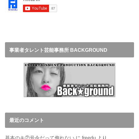
事業者タレント芸能事務所 BACKGROUND
最近のコメント
基本のキ②号令だって侮れない
に
freedu
より