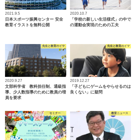
2021.9.5
2020.10.7
日本スポーツ振興センター 安全
「学校の新しい生活様式」の中で
教育イラストを無料公開
の運動会実現のための工夫
先生と教育のイマ
先生と教育のイマ
2020.9.27
2019.12.27
文部科学省 教科担任制、通級指
「子どもにゲームをやらせるのは
導、少人数指導のために教員の増
良くない」に疑問
員を要求
セミナー
教育ニュース