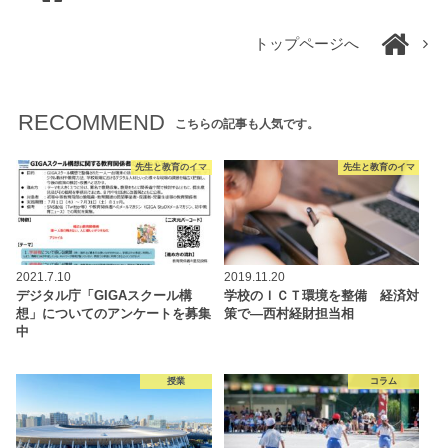
トップページへ
RECOMMEND
こちらの記事も人気です。
先生と教育のイマ
先生と教育のイマ
2021.7.10
2019.11.20
デジタル庁「GIGAスクール構
学校のＩＣＴ環境を整備 経済対
想」についてのアンケートを募集
策で―西村経財担当相
中
授業
コラム