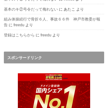
基本のキ②号令だって侮れない
に
あたこ
より
組み体操続行で骨折６人、事故６６件 神戸市教委が報
告
に
freedu
より
登録はこちらから
に
freedu
より
スポンサードリンク