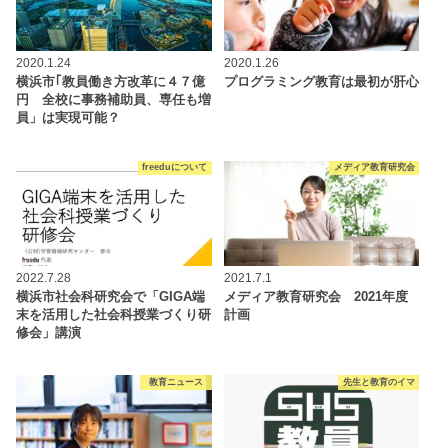
2020.1.24
2020.1.26
横浜市｢教員働き方改革に４７億
プログラミング教育は最初が肝心
円 全校に事務補助員、専任も増
員」は実現可能？
freeduについて
メディア教育研究会
2022.7.28
2021.7.1
横浜市社会科研究会で「GIGA端
メディア教育研究会 2021年度
末を活用した社会科授業づくり研
計画
修会」講演
教育ニュース
先生と教育のイマ