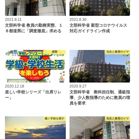
2021.8.11
2021.8.30
文部科学省 教員の勤務実態、１
文部科学省 新型コロナウイルス
８都道県に「調査徹底」求める
対応ガイドライン作成
授業
先生と教育のイマ
2020.12.18
2020.9.27
楽しい学校シリーズ「出席リレ
文部科学省 教科担任制、通級指
ー」
導、少人数指導のために教員の増
員を要求
働く学校を探す
先生と教育のイマ