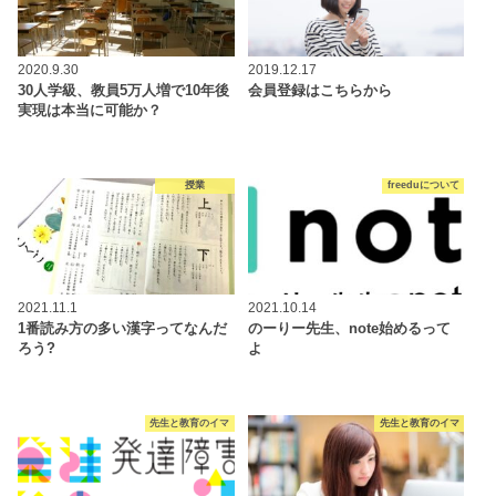
2020.9.30
2019.12.17
30人学級、教員5万人増で10年後
会員登録はこちらから
実現は本当に可能か？
授業
freeduについて
2021.11.1
2021.10.14
1番読み方の多い漢字ってなんだ
のーりー先生、note始めるって
ろう?
よ
先生と教育のイマ
先生と教育のイマ