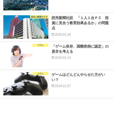
先生と教育のイマ
読売新聞社説 「１人１台ＰＣ 投
資に見合う教育効果あるか」の問題
点
2020.01.28
コラム
「ゲーム依存、国際疾病に認定」の
是非を考える
2020.01.14
コラム
ゲームはどんどんやらせた方がい
い？
2019.12.27