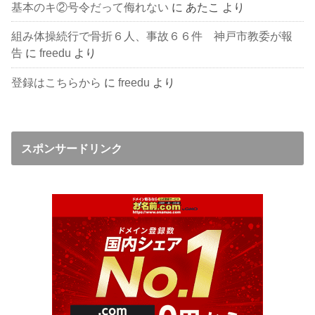
基本のキ②号令だって侮れない
に
あたこ
より
組み体操続行で骨折６人、事故６６件 神戸市教委が報
告
に
freedu
より
登録はこちらから
に
freedu
より
スポンサードリンク