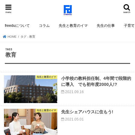
menu
search
freeduについて
コラム
先生と教育のイマ
先生の仕事
子育て
HOME
タグ : 教育
教育
先生と教育のイマ
小学校の教科担任制、4年間で段階的
に導入 でも初年度2000人!?
2021.09.16
先生と教育のイマ
先生シェアハウスに住もう!
2021.05.01