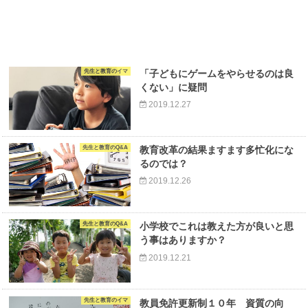
先生と教育のイマ
「子どもにゲームをやらせるのは良
くない」に疑問
2019.12.27
先生と教育のQ&A
教育改革の結果ますます多忙化にな
るのでは？
2019.12.26
先生と教育のQ&A
小学校でこれは教えた方が良いと思
う事はありますか？
2019.12.21
先生と教育のイマ
教員免許更新制１０年 資質の向