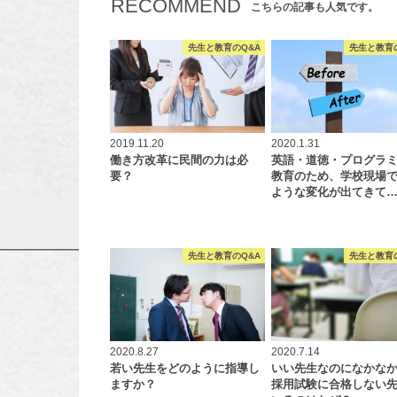
RECOMMEND
こちらの記事も人気です。
先生と教育のQ&A
先生と教育
2019.11.20
2020.1.31
働き方改革に民間の力は必
英語・道徳・プログラ
要？
教育のため、学校現場
ような変化が出てきて
先生と教育のQ&A
先生と教育
2020.8.27
2020.7.14
若い先生をどのように指導し
いい先生なのになかな
ますか？
採用試験に合格しない