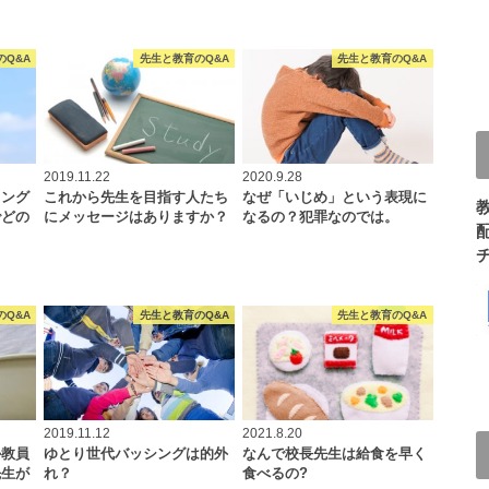
のQ&A
先生と教育のQ&A
先生と教育のQ&A
2019.11.22
2020.9.28
ミング
これから先生を目指す人たち
なぜ「いじめ」という表現に
でどの
にメッセージはありますか？
なるの？犯罪なのでは。
…
のQ&A
先生と教育のQ&A
先生と教育のQ&A
2019.11.12
2021.8.20
か教員
ゆとり世代バッシングは的外
なんで校長先生は給食を早く
先生が
れ？
食べるの?