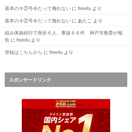
基本のキ②号令だって侮れない
に
freedu
より
基本のキ②号令だって侮れない
に
あたこ
より
組み体操続行で骨折６人、事故６６件 神戸市教委が報
告
に
freedu
より
登録はこちらから
に
freedu
より
スポンサードリンク