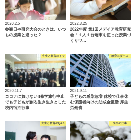
2020.2.5
2022.3.25
参観日や研究大会のときは、いつ
2022年度 第1回メデイア教育研究
もの授業と違った？
会「１人１台端末を使った授業づ
くりワ…
先生と教育のイマ
教育ニュース
2020.11.7
2021.9.11
コロナに負けない!!修学旅行中止
子どもの感染急増 休校で仕事休
でも子どもが創る生き生きとした
む保護者向けの助成金復活 厚生
校内宿泊行事
労働省
先生と教育のQ&A
先生の仕事