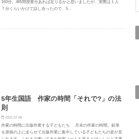
160分。4時間授業分あれば足りるかと思いましたが、実際は１人
７分くらいかけて話し合ったので、5…
5年生国語 作家の時間「それで?」の法
則
2021.07.06
作家の時間に出版作業する子どもたち 月末の作家の時間。鉛筆
を原稿の上に走らせて出版作業に集中している子どもたちの姿が見
られます。これまで書いてきた作家ノートを見るとびっしりと下書