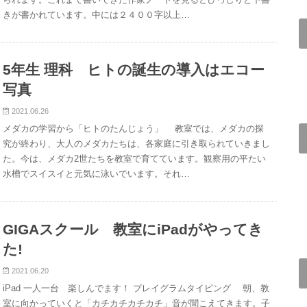
きが書かれています。中には２４００字以上…
5年生 理科 ヒトの誕生の導入はエコー
写真
2021.06.26
メダカの学習から「ヒトのたんじょう」 教室では、メダカの探
究が終わり、大人のメダカたちは、各家庭に引き取られていきまし
た。今は、メダカ2世たちを教室で育てています。観察用の平たい
水槽でスイスイと元気に泳いでいます。それ…
GIGAスクール 教室にiPadがやってき
た!
2021.06.20
iPad 一人一台 楽しんでます！ プレイグラムタイピング 朝、教
室に向かっていくと「カチカチカチカチ」音が聞こえてきます。子