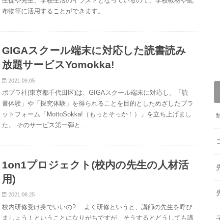
生徒や先生、学校生活のイラストとなっているので、学校教材や配
布物等に活用することができます。…
GIGAスクール端末に対応した読書読み
放題サービスYomokka!
2021.09.05
ポプラ社(東京都千代田区)は、GIGAスクール端末に対応し、「読
書体験」や「探究体験」を得られることを目的としためざしたプラ
ットフォーム「MottoSokka!（もっとそっか！）」を立ち上げまし
た。 そのサービス第一弾と…
1on1プロジェクト(校内の先生の人材活
用)
2021.08.25
校内研修受け身でいいの? よく研修というと、講師の先生を呼び
ましょう！ということになりがちですが、そうするとどうしても講