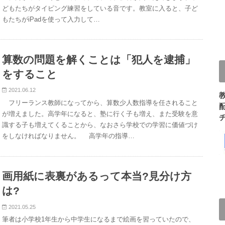
どもたちがタイピング練習をしている音です。教室に入ると、子ど
もたちがiPadを使って入力して…
算数の問題を解くことは「犯人を逮捕」
をすること
2021.06.12
フリーランス教師になってから、算数少人数指導を任されること
が増えました。高学年になると、塾に行く子も増え、また受験を意
識する子も増えてくることから、なおさら学校での学習に価値づけ
をしなければなりません。 高学年の指導…
画用紙に表裏があるって本当?見分け方
は?
2021.05.25
筆者は小学校1年生から中学生になるまで絵画を習っていたので、