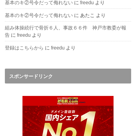
基本のキ②号令だって侮れない
に
freedu
より
基本のキ②号令だって侮れない
に
あたこ
より
組み体操続行で骨折６人、事故６６件 神戸市教委が報
告
に
freedu
より
登録はこちらから
に
freedu
より
スポンサードリンク