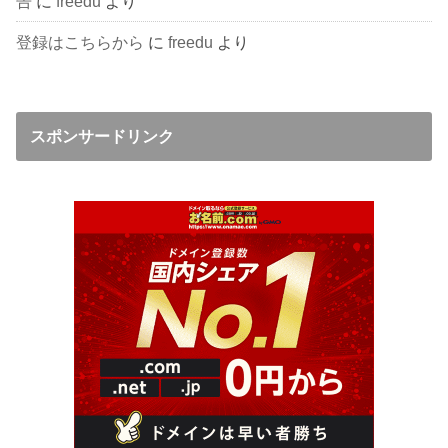
告
に
freedu
より
登録はこちらから
に
freedu
より
スポンサードリンク