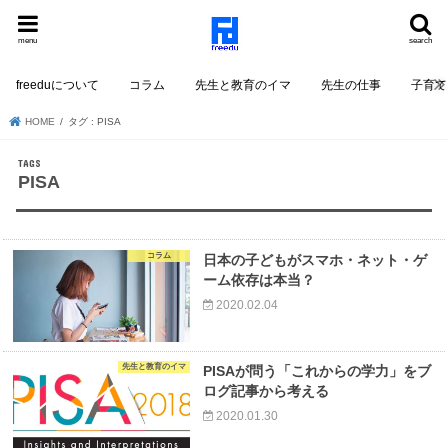
menu
search
freeduについて
コラム
先生と教育のイマ
先生の仕事
子育て
HOME
タグ : PISA
PISA
コラム
日本の子どもがスマホ・ネット・ゲ
ーム依存は本当？
2020.02.04
先生と教育のイマ
PISAが問う「これからの学力」をブ
ログ記事から考える
2020.01.30