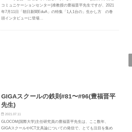
コミュニケーションセンター)准教授の豊福晋平先生ですが、2021
年7月11日「朝日新聞EduA」の特集「1人1台の」生かし方 の巻
頭インタビューに登場…
GIGAスクールの鉄則#81〜#96(豊福晋平
先生)
2021.07.11
GLOCOM(国際大学)主任研究員の豊福晋平先生は、ここ数年、
GIGAスクールやICT文具論についての発信で、とても注目を集め