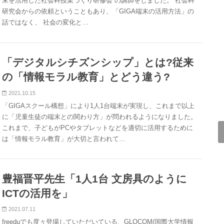
末を活用した社会科授業づくり研修会 の講師をしました。 社会科
研究会からの依頼ということもあり、「GIGA端末の活用方法」の
話ではなく、 社会の変化と…
「デジタルシチズンシップ」とは?従来
の「情報モラル教育」とどう違う?
2021.10.15
「GIGAスクール構想」により1人1台端末が実現し、これまで以上
に「児童生徒の端末との関わり方」が問われるようになりました。
これまで、子どもがPCやタブレットなどを適切に活用するために
は「情報モラル教育」が大切と言われて…
豊福晋平先生「1人1台 文房具のように
ICTの活用を」
2021.07.11
freeduでも度々登場していただいている、GLOCOM(国際大学情報