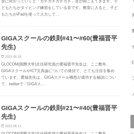
室に向かっていくと「カチカチカチカチ」音が聞こえてきます。子
どもたちがタイピング練習をしている音です。教室に入ると、子ど
もたちがiPadを使って入力して…
GIGAスクールの鉄則#41〜#60(豊福晋平
先生)
2021.06.18
GLOCOM(国際大学)主任研究員の豊福晋平先生は、ここ数年、
GIGAスクールやICT文具論についての発信で、とても注目を集め
ています。豊福先生は、GIGAスクール構想が成功する秘訣につい
て、twitterで「GIGAス…
GIGAスクールの鉄則#21〜#40(豊福晋平
先生)
2021.06.11
GLOCOM(国際大学)主任研究員の豊福晋平先生は、ここ数年、