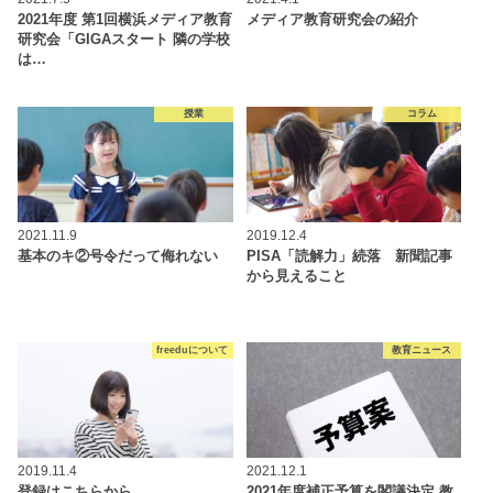
2021年度 第1回横浜メディア教育
メディア教育研究会の紹介
研究会「GIGAスタート 隣の学校
は…
授業
コラム
2021.11.9
2019.12.4
基本のキ②号令だって侮れない
PISA「読解力」続落 新聞記事
から見えること
freeduについて
教育ニュース
2019.11.4
2021.12.1
登録はこちらから
2021年度補正予算を閣議決定 教