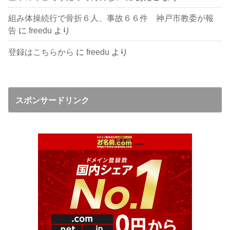
組み体操続行で骨折６人、事故６６件 神戸市教委が報
告
に
freedu
より
登録はこちらから
に
freedu
より
スポンサードリンク