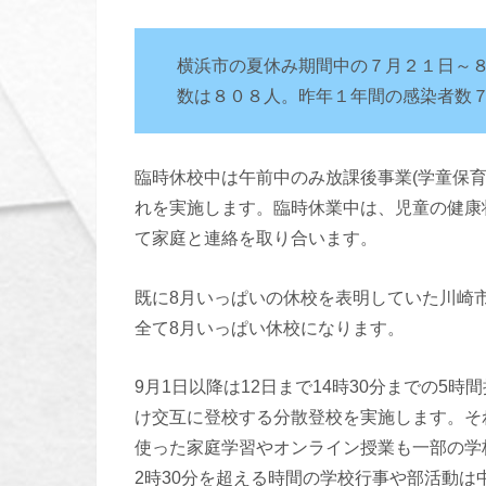
横浜市の夏休み期間中の７月２１日～
数は８０８人。昨年１年間の感染者数
臨時休校中は午前中のみ放課後事業(学童保
れを実施します。臨時休業中は、児童の健康
て家庭と連絡を取り合います。
既に8月いっぱいの休校を表明していた川崎
全て8月いっぱい休校になります。
9月1日以降は12日まで14時30分までの5
け交互に登校する分散登校を実施します。そ
使った家庭学習やオンライン授業も一部の学
2時30分を超える時間の学校行事や部活動は