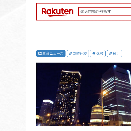
教育ニュース
臨時休校
休校
横浜