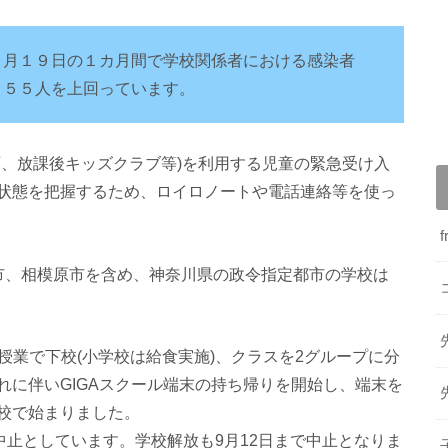
８月１９日の１カ月間で学校関係者における感染者
７５５人を上回っています。
育、放課後キッズクラブ等)を利用する児童の緊急受け入
状態を把握するため、ロイロノートや電話連絡等を使っ
市、相模原市を含め、神奈川県の政令指定都市の学校は
時間授業で下校(小学校は給食実施)、クラスを2グループに分
れに伴いGIGAスクール端末の持ち帰りを開始し、端末を
校で始まりました。
中止としています。学校解放も9月12日まで中止となりま