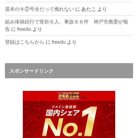
基本のキ②号令だって侮れない
に
あたこ
より
組み体操続行で骨折６人、事故６６件 神戸市教委が報
告
に
freedu
より
登録はこちらから
に
freedu
より
スポンサードリンク