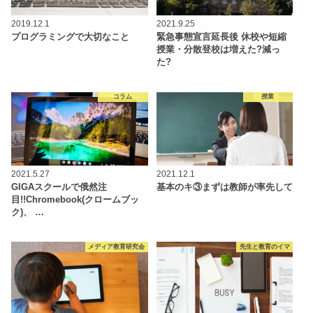
2019.12.1
2021.9.25
プログラミングで大切なこと
緊急事態宣言延長後 休校や短縮
授業・分散登校は増えた?減っ
た?
コラム
授業
2021.5.27
2021.12.1
GIGAスクールで俄然注
基本のキ③まずは教師が率先して
目!!Chromebook(クロームブッ
ク)、 …
メディア教育研究会
先生と教育のイマ