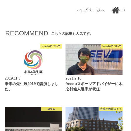
トップページへ
RECOMMEND
こちらの記事も人気です。
freeduについて
freeduについて
2019.11.3
2021.9.10
未来の先生展2019で講演しまし
freeduスポーツアドバイザーに木
た。
之村健人選手が就任
コラム
先生と教育のイマ