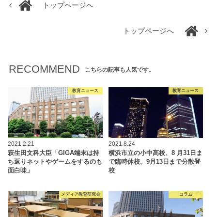
トップページへ
トップページへ
RECOMMEND
こちらの記事も人気です。
教育ニュース
教育ニュース
2021.2.21
2021.8.24
萩生田文科大臣「GIGA端末は持
横浜市立の小中高校、8 月31日ま
ち返りネットやゲームをするのも
で臨時休校。9月13日まで分散登
面白味」
校
メディア教育研究会
コラム