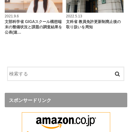
2021.9.6
2022.5.13
文部科学省 GIGAスクール構想端
文科省 教員免許更新制廃止後の
末の整備状況と課題の調査結果を
取り扱いを周知
公表(速…
スポンサードリンク