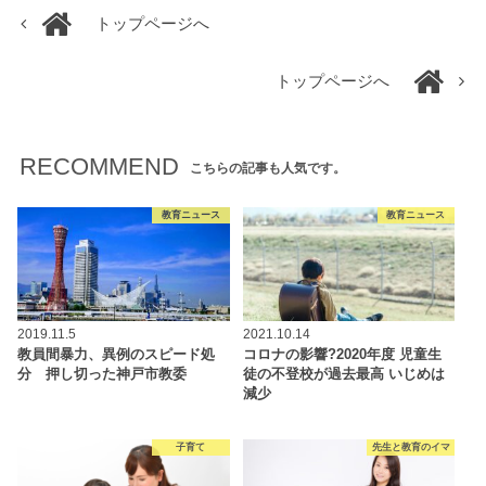
トップページへ
トップページへ
RECOMMEND
こちらの記事も人気です。
教育ニュース
教育ニュース
2019.11.5
2021.10.14
教員間暴力、異例のスピード処
コロナの影響?2020年度 児童生
分 押し切った神戸市教委
徒の不登校が過去最高 いじめは
減少
子育て
先生と教育のイマ