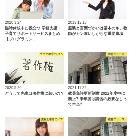
2020.3.24
2019.12.17
臨時休校中に役立つ!学習支援・
服装と言葉づかいは基本のキ。教
子育てサポートサービスまとめ
師がカン違いしがちな重要事項
【プログラミン…
先生と教育のQ&A
教育ニュース
2020.5.20
2021.11.22
どうして先生は著作権に疎いの？
教員免許更新制度 2022年度中に
廃止?!来年度は講習の必要なしっ
て本当?
先生と教育のイマ
教育ニュース