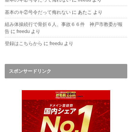
基本のキ②号令だって侮れない
に
あたこ
より
組み体操続行で骨折６人、事故６６件 神戸市教委が報
告
に
freedu
より
登録はこちらから
に
freedu
より
スポンサードリンク