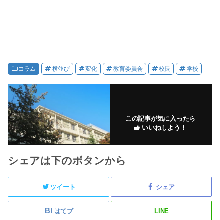
コラム
横並び
変化
教育委員会
校長
学校
この記事が気に入ったら
いいねしよう！
シェアは下のボタンから
ツイート
シェア
はてブ
LINE