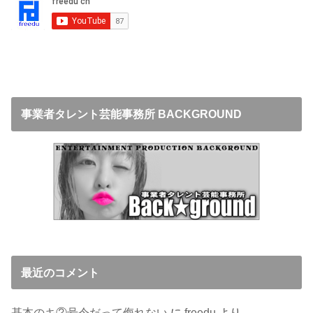
事業者タレント芸能事務所 BACKGROUND
最近のコメント
基本のキ②号令だって侮れない
に
freedu
より