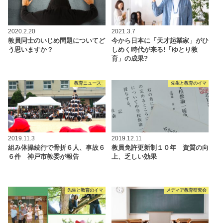
2020.2.20
2021.3.7
教員同士のいじめ問題についてど
今から日本に「天才起業家」がひ
う思いますか？
しめく時代が来る!「ゆとり教
育」の成果?
教育ニュース
先生と教育のイマ
2019.11.3
2019.12.11
組み体操続行で骨折６人、事故６
教員免許更新制１０年 資質の向
６件 神戸市教委が報告
上、乏しい効果
先生と教育のイマ
メディア教育研究会