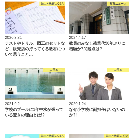
先生と教育のQ&A
教育ニュース
2020.3.31
2024.4.17
テストやドリル、図工のセットな
教員のみなし残業代50年ぶりに
ど、販売店の持ってくる教材につ
増額か?問題点は?
いて思うこと…
コラム
コラム
2021.9.2
2020.1.24
学校のプールに1年中水が張って
なぜ小学校に副担任はいないの
いる驚きの理由とは!?
か?!
先生と教育のQ&A
先生と教育のイマ