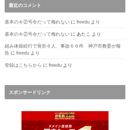
最近のコメント
基本のキ②号令だって侮れない
に
freedu
より
基本のキ②号令だって侮れない
に
あたこ
より
組み体操続行で骨折６人、事故６６件 神戸市教委が報
告
に
freedu
より
登録はこちらから
に
freedu
より
スポンサードリンク