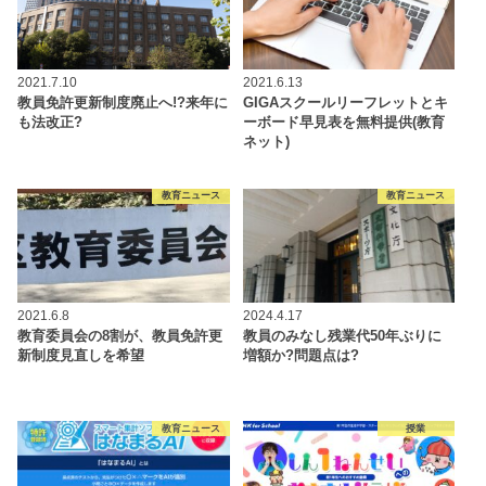
2021.7.10
2021.6.13
教員免許更新制度廃止へ!?来年に
GIGAスクールリーフレットとキ
も法改正?
ーボード早見表を無料提供(教育
ネット)
教育ニュース
教育ニュース
2021.6.8
2024.4.17
教育委員会の8割が、教員免許更
教員のみなし残業代50年ぶりに
新制度見直しを希望
増額か?問題点は?
教育ニュース
授業