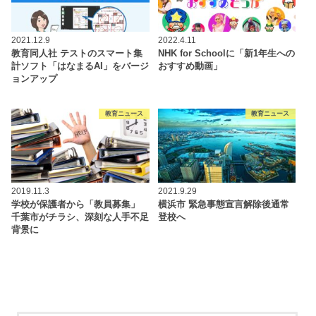
2021.12.9
2022.4.11
教育同人社 テストのスマート集
NHK for Schoolに「新1年生への
計ソフト「はなまるAI」をバージ
おすすめ動画」
ョンアップ
教育ニュース
教育ニュース
2019.11.3
2021.9.29
学校が保護者から「教員募集」
横浜市 緊急事態宣言解除後通常
千葉市がチラシ、深刻な人手不足
登校へ
背景に