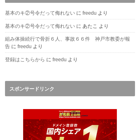
基本のキ②号令だって侮れない
に
freedu
より
基本のキ②号令だって侮れない
に
あたこ
より
組み体操続行で骨折６人、事故６６件 神戸市教委が報
告
に
freedu
より
登録はこちらから
に
freedu
より
スポンサードリンク