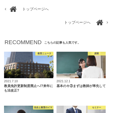
トップページへ
トップページへ
RECOMMEND
こちらの記事も人気です。
教育ニュース
授業
2021.7.10
2021.12.1
教員免許更新制度廃止へ!?来年に
基本のキ③まずは教師が率先して
も法改正?
先生と教育のイマ
セミナー