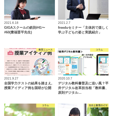
2021.6.18
2021.2.7
GIGAスクールの鉄則#41〜
freeduセミナー「主体的で楽しく
#60(豊福晋平先生)
学ぶ子どもの姿と実践紹介」
教育ニュース
コラム
2021.9.27
2020.10.7
全国学力テストの結果を踏まえ,
デジタル教科書普及に追い風？平
授業アイディア例を国研が公開
井デジタル改革担当相「教科書、
原則デジタル…
コラム
先生と教育のイマ