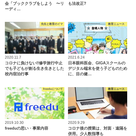
会「ブッククラブをしよう 〜リ
も法改正?
ーディ…
先生と教育のイマ
教育ニュース
2020.11.7
2021.6.24
コロナに負けない!!修学旅行中止
日本眼科医会、GIGAスクールの
でも子どもが創る生き生きとした
デジタル端末を使う子どものため
校内宿泊行事
に、目の健…
freeduについて
教育ニュース
2019.10.30
2020.9.29
freeduの思い・事業内容
コロナ後の授業は、対面・遠隔を
併用。少人数指導も