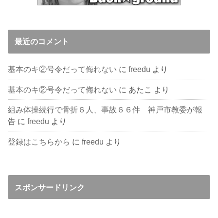
最近のコメント
基本のキ②号令だって侮れない
に
freedu
より
基本のキ②号令だって侮れない
に
あたこ
より
組み体操続行で骨折６人、事故６６件 神戸市教委が報
告
に
freedu
より
登録はこちらから
に
freedu
より
スポンサードリンク