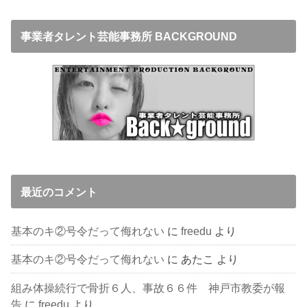
事業者タレント芸能事務所 BACKGROUND
最近のコメント
基本のキ②号令だって侮れない
に
freedu
より
基本のキ②号令だって侮れない
に
あたこ
より
組み体操続行で骨折６人、事故６６件 神戸市教委が報
告
に
freedu
より