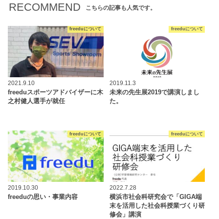
RECOMMEND
こちらの記事も人気です。
freeduについて
freeduについて
2021.9.10
2019.11.3
freeduスポーツアドバイザーに木
未来の先生展2019で講演しまし
之村健人選手が就任
た。
freeduについて
freeduについて
2019.10.30
2022.7.28
freeduの思い・事業内容
横浜市社会科研究会で「GIGA端
末を活用した社会科授業づくり研
修会」講演