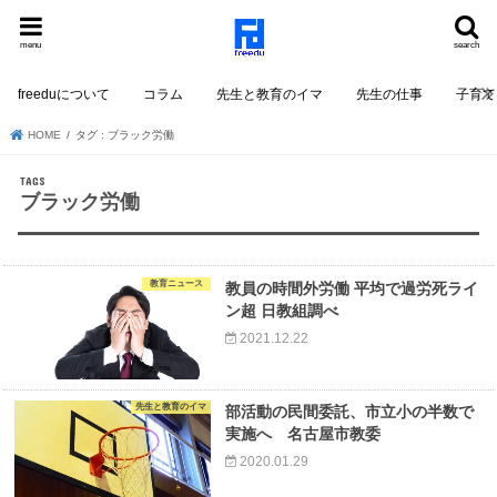
menu
search
freeduについて
コラム
先生と教育のイマ
先生の仕事
子育て
HOME
タグ : ブラック労働
ブラック労働
教育ニュース
教員の時間外労働 平均で過労死ライ
ン超 日教組調べ
2021.12.22
先生と教育のイマ
部活動の民間委託、市立小の半数で
実施へ 名古屋市教委
2020.01.29