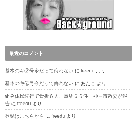
最近のコメント
基本のキ②号令だって侮れない
に
freedu
より
基本のキ②号令だって侮れない
に
あたこ
より
組み体操続行で骨折６人、事故６６件 神戸市教委が報
告
に
freedu
より
登録はこちらから
に
freedu
より