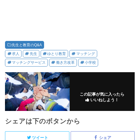
先生と教育のQ&A
求人
先生
ゆとり教育
マッチング
マッチングサービス
働き方改革
小学校
この記事が気に入ったら
いいねしよう！
シェアは下のボタンから
ツイート
シェア