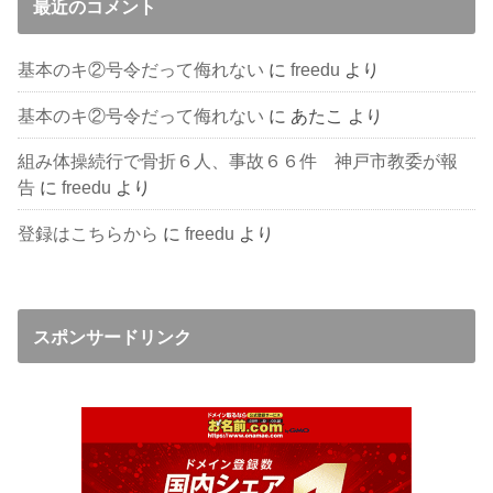
最近のコメント
基本のキ②号令だって侮れない
に
freedu
より
基本のキ②号令だって侮れない
に
あたこ
より
組み体操続行で骨折６人、事故６６件 神戸市教委が報
告
に
freedu
より
登録はこちらから
に
freedu
より
スポンサードリンク