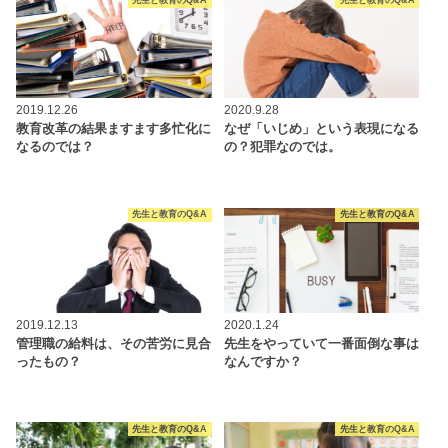
先生と教育のQ&A
先生と教育のQ&A
2019.12.26
2020.9.28
教育改革の結果ますます多忙化に
なぜ「いじめ」という表現になる
なるのでは？
の？犯罪なのでは。
先生と教育のQ&A
先生と教育のQ&A
2019.12.13
2020.1.24
管理職の給料は、その苦労に見合
先生をやっていて一番面倒な事は
ったもの？
なんですか？
先生と教育のQ&A
先生と教育のQ&A