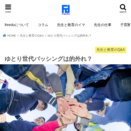
menu
search
freeduについて
コラム
先生と教育のイマ
先生の仕事
子育て
HOME
先生と教育のQ&A
ゆとり世代バッシングは的外れ？
先生と教育のQ&A
ゆとり世代バッシングは的外れ？