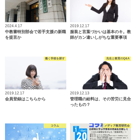
2024.4.17
2019.12.17
中教審特別部会で若手支援の新職
服装と言葉づかいは基本のキ。教
を提言か
師がカン違いしがちな重要事項
働く学校を探す
先生と教育のQ&A
2019.12.17
2019.12.13
会員登録はこちらから
管理職の給料は、その苦労に見合
ったもの？
コラム
メディア教育研究会