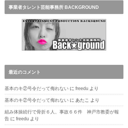
事業者タレント芸能事務所 BACKGROUND
最近のコメント
基本のキ②号令だって侮れない
に
freedu
より
基本のキ②号令だって侮れない
に
あたこ
より
組み体操続行で骨折６人、事故６６件 神戸市教委が報
告
に
freedu
より