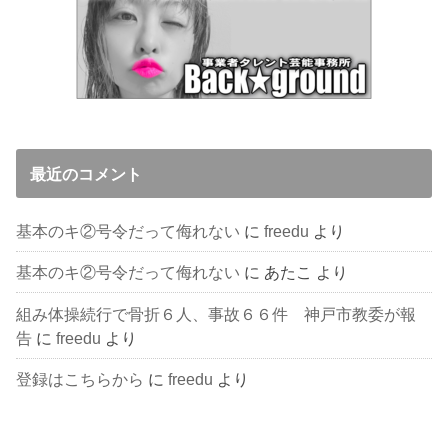
最近のコメント
基本のキ②号令だって侮れない
に
freedu
より
基本のキ②号令だって侮れない
に
あたこ
より
組み体操続行で骨折６人、事故６６件 神戸市教委が報
告
に
freedu
より
登録はこちらから
に
freedu
より