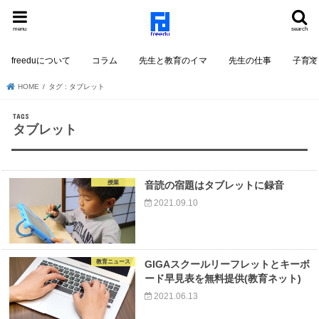
menu
search
freeduについて
コラム
先生と教育のイマ
先生の仕事
子育て
HOME
タグ : タブレット
タブレット
授業
音読の宿題はタブレットに録音
2021.09.10
教育ニュース
GIGAスクールリーフレットとキーボ
ード早見表を無料提供(教育ネット)
2021.06.13