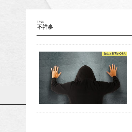
不祥事
先生と教育のQ&A