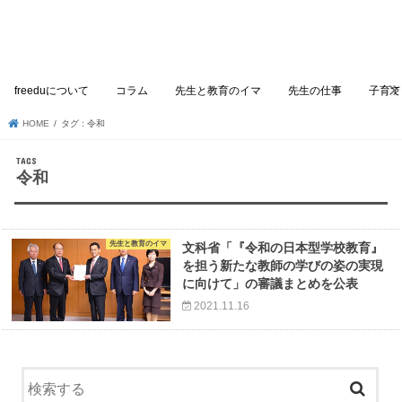
freeduについて
コラム
先生と教育のイマ
先生の仕事
子育て
HOME
タグ : 令和
令和
先生と教育のイマ
文科省「『令和の日本型学校教育』
を担う新たな教師の学びの姿の実現
に向けて」の審議まとめを公表
2021.11.16