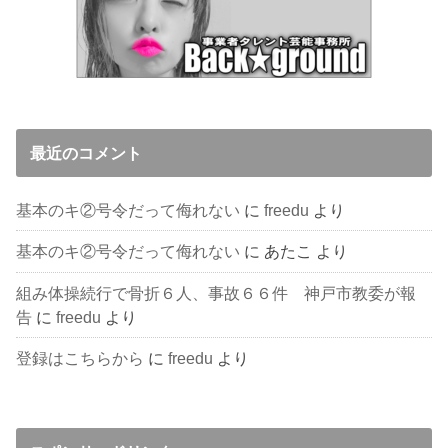
最近のコメント
基本のキ②号令だって侮れない
に
freedu
より
基本のキ②号令だって侮れない
に
あたこ
より
組み体操続行で骨折６人、事故６６件 神戸市教委が報
告
に
freedu
より
登録はこちらから
に
freedu
より