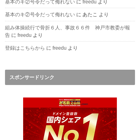
基本のキ②号令だって侮れない
に
freedu
より
基本のキ②号令だって侮れない
に
あたこ
より
組み体操続行で骨折６人、事故６６件 神戸市教委が報
告
に
freedu
より
登録はこちらから
に
freedu
より
スポンサードリンク