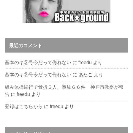
最近のコメント
基本のキ②号令だって侮れない
に
freedu
より
基本のキ②号令だって侮れない
に
あたこ
より
組み体操続行で骨折６人、事故６６件 神戸市教委が報
告
に
freedu
より
登録はこちらから
に
freedu
より