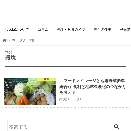
freeduについて
コラム
先生と教育のイマ
先生の仕事
子育て
HOME
タグ : 環境
環境
授業
「フードマイレージと地場野菜(5年
総合)」食料と地球温暖化のつながり
を考える
2021.11.22