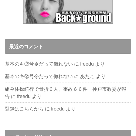
最近のコメント
基本のキ②号令だって侮れない
に
freedu
より
基本のキ②号令だって侮れない
に
あたこ
より
組み体操続行で骨折６人、事故６６件 神戸市教委が報
告
に
freedu
より
登録はこちらから
に
freedu
より