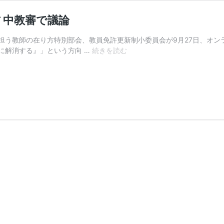
 中教審で議論
担う教師の在り方特別部会、教員免許更新制小委員会が9月27日、オン
教
に解消する』」という方向 …
続きを読む
員
免
許
更
新
制
に
代
わ
る
研
修
制
度
の
在